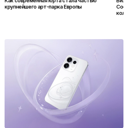
Как современная юрта стала частью
Визу
крупнейшего арт-парка Европы
Coca
колл