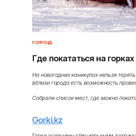
ГОРОД
Где покататься на горка
На новогодних каникулах нельзя терят
вблизи города есть возможность провес
Собрали список мест, где можно поката
Gorki.kz
Горки оснащены специальными дорожка