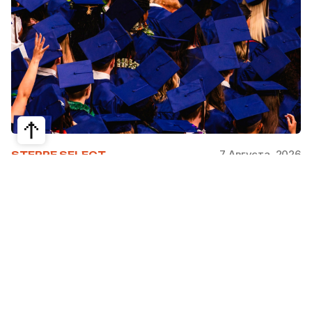
7 Августа, 2026
STEPPE SELECT
На какие специальности проще
получить грант за рубежом:
стипендии, программы и ВУЗы
Большинство студентов считают, что проще
всего получить грант за рубежом на бизнес,
менеджмент или финансы. Но именно там