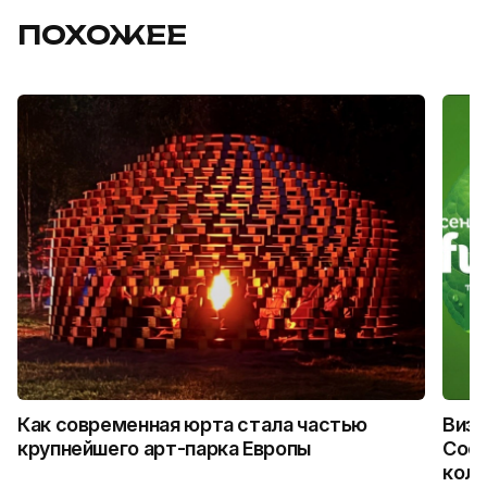
ПОХОЖЕЕ
Как современная юрта стала частью
Визу
крупнейшего арт-парка Европы
Coca
колл