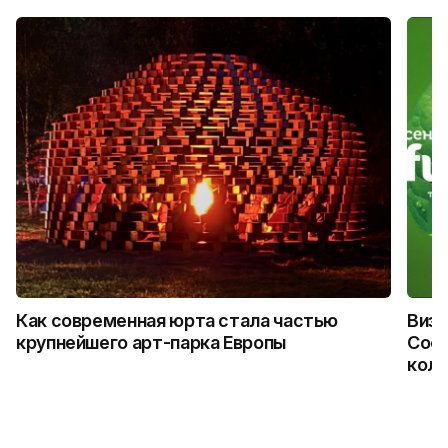
Как современная юрта стала частью
Визу
крупнейшего арт-парка Европы
Coca
колл