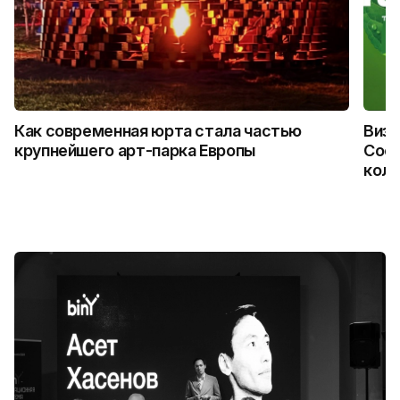
Как современная юрта стала частью
Визу
крупнейшего арт-парка Европы
Coca
колл