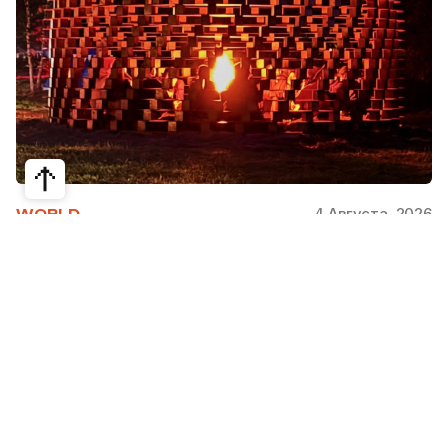
4 Августа, 2026
WORLD
Как современная юрта стала частью
крупнейшего арт-парка Европы
Может ли традиционная юрта стать
современной, не потеряв своей сути? Именно с
этого вопроса началась работа над проектом
Corten Yurt — Anti Yurt архитектурного бюро
Cogarts. Павильон представили на