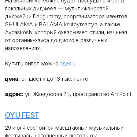
На вечеринке можно будет послушать и сеты
локальных диджеев — мультижанровой
диджейки Darigummy, соорганизатора ивентов
SHULAMA и BALAMA krutoymartyn, а также
Aydaskosh, который охватывает стили, начиная
от органик-хауса до диско в различных
направлениях.
Купить билет можно
здесь
.
цена:
от шести до 13 тыс. тенге
адрес:
ул. Жандосова 2Б, пространство Art.Point
OYU FEST
29 июля состоится масштабный музыкальный
фестиваль, наполненный любовью к