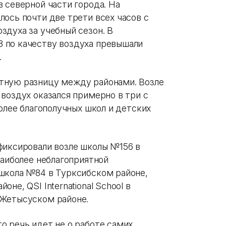
 северной части города. На
ось почти две трети всех часов с
здуха за учебный сезон. В
 по качеству воздуха превышали
.
тную разницу между районами. Возле
воздух оказался примерно в три с
более благополучных школ и детских
фиксировали возле школы №156 в
наиболее неблагоприятной
школа №84 в Турксибском районе,
не, QSI International School в
 Жетысуском районе.
о речь идет не о работе самих