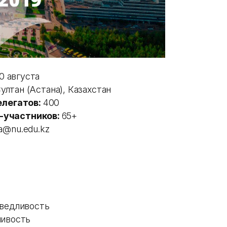
20 августа
лтан (Астана), Казахстан
елегатов:
400
-участников:
65+
a@nu.edu.kz
аведливость
чивость