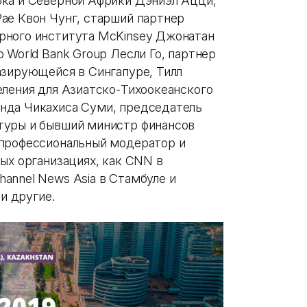
ока и Северной Африки Дэниэл Ацци,
ае Квон Чунг, старший партнер
рного института McKinsey Джонатан
 World Bank Group Лесли Го, партнер
азирующейся в Сингапуре, Тилл
еления для Азиатско-Тихоокеанского
нда Чикахиса Суми, председатель
туры и бывший министр финансов
 профессиональный модератор и
ых организациях, как CNN в
annel News Asia в Стамбуле и
 и другие.