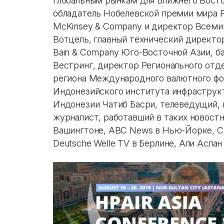
глобальным рынкам для Ближнего Вост
обладатель Нобелевской премии мира Р
McKinsey & Company и директор Всеми
Вотцель, главный технический директор
Bain & Company Юго-Восточной Азии, б
Вестринг, директор Регионального отд
региона Международного валютного фо
Индонезийского института инфраструк
Индонезии Чатиб Басри, телеведущий,
журналист, работавший в таких новостн
Вашингтоне, ABC News в Нью-Йорке, Ch
Deutsche Welle TV в Берлине, Али Аслан