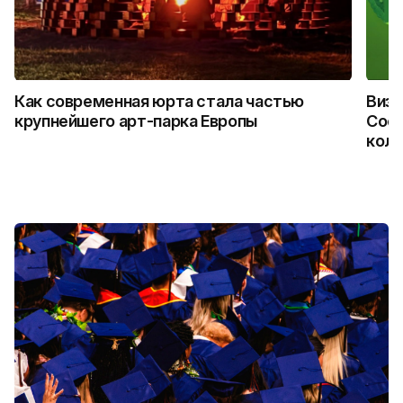
Как современная юрта стала частью
Визу
крупнейшего арт-парка Европы
Coca
колл