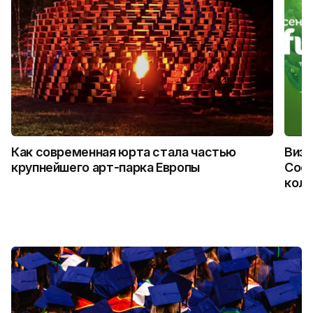
Как современная юрта стала частью
Визу
крупнейшего арт-парка Европы
Coca
колл