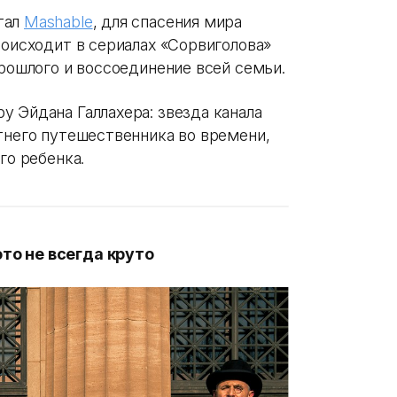
тал
Mashable
, для спасения мира
роисходит в сериалах «Сорвиголова»
прошлого и воссоединение всей семьи.
 Эйдана Галлахера: звезда канала
тнего путешественника во времени,
го ребенка.
то не всегда круто