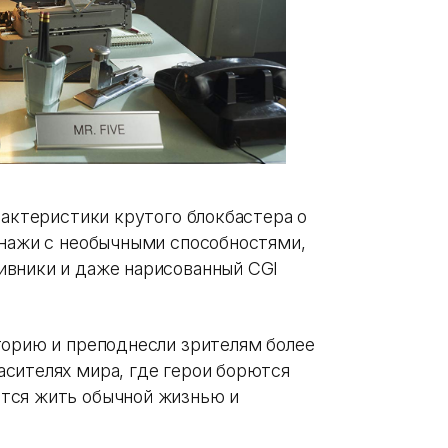
рактеристики крутого блокбастера о
онажи с необычными способностями,
ивники и даже нарисованный CGI
торию и преподнесли зрителям более
сителях мира, где герои борются
тся жить обычной жизнью и