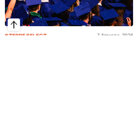
7 Августа, 2026
STEPPE SELECT
На какие специальности проще
получить грант за рубежом:
стипендии, программы и ВУЗы
Большинство студентов считают, что проще
всего получить грант за рубежом на бизнес,
менеджмент или финансы. Но именно там
самая высокая конкуренция: на популярные
программы подаются тысячи абитуриентов.
При этом многие международные стипендии
поддерживают другие направления —