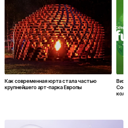
Как современная юрта стала частью
Визу
крупнейшего арт-парка Европы
Coca
колл