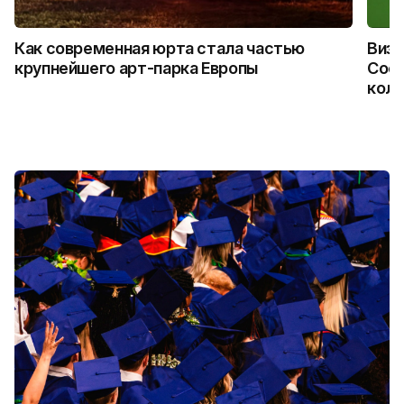
Как современная юрта стала частью
Визу
крупнейшего арт-парка Европы
Coca
колл