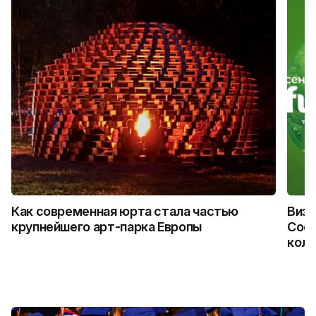
Как современная юрта стала частью
Визу
крупнейшего арт-парка Европы
Coca
колл