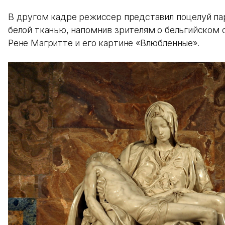
В другом кадре режиссер представил поцелуй па
белой тканью, напомнив зрителям о бельгийском
Рене Магритте и его картине «Влюбленные».