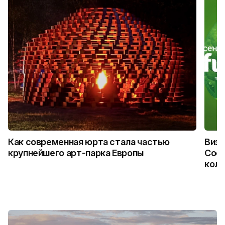
Как современная юрта стала частью
Визу
крупнейшего арт-парка Европы
Coca
колл