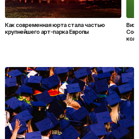
Как современная юрта стала частью
Визу
крупнейшего арт-парка Европы
Coca
колл