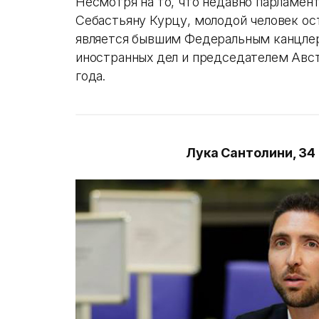
Несмотря на то, что недавно парламен
Себастьяну Курцу, молодой человек ос
является бывшим Федеральным канцле
иностранных дел и председателем Авст
года.
Лука Сантолини, 34