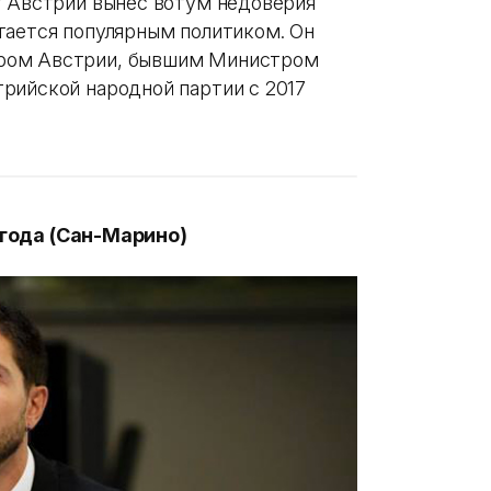
т Австрии вынес вотум недоверия
тается популярным политиком. Он
ром Австрии, бывшим Министром
рийской народной партии с 2017
 года (Сан-Марино)