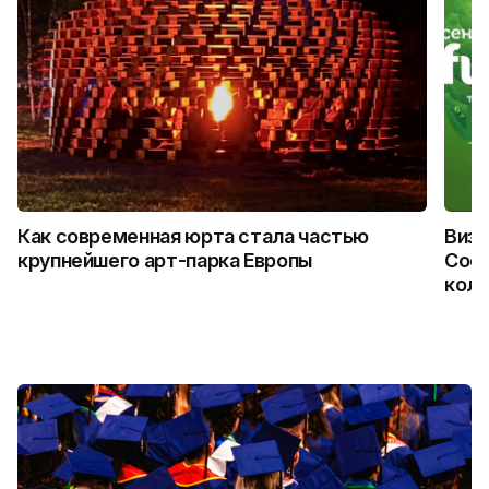
Как современная юрта стала частью
Визу
крупнейшего арт-парка Европы
Coca
колл