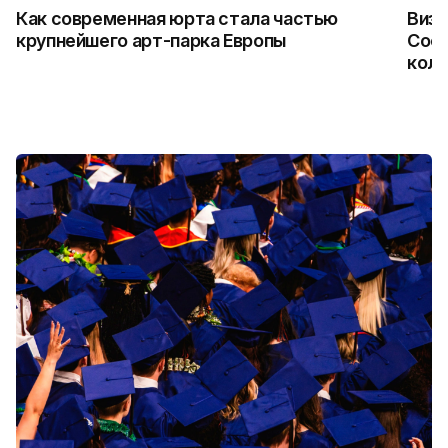
Как современная юрта стала частью
Визу
крупнейшего арт-парка Европы
Coca
колл