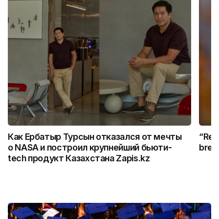
Как Ербатыр Турсын отказался от мечты
“Rem
о NASA и построил крупнейший бьюти-
break
tech продукт Казахстана Zapis.kz