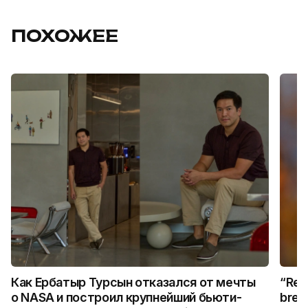
ПОХОЖЕЕ
Как Ербатыр Турсын отказался от мечты
“Rem
о NASA и построил крупнейший бьюти-
break