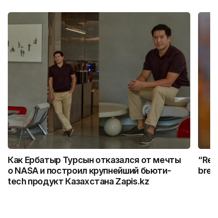
Как Ербатыр Турсын отказался от мечты
“Rem
о NASA и построил крупнейший бьюти-
break
tech продукт Казахстана Zapis.kz