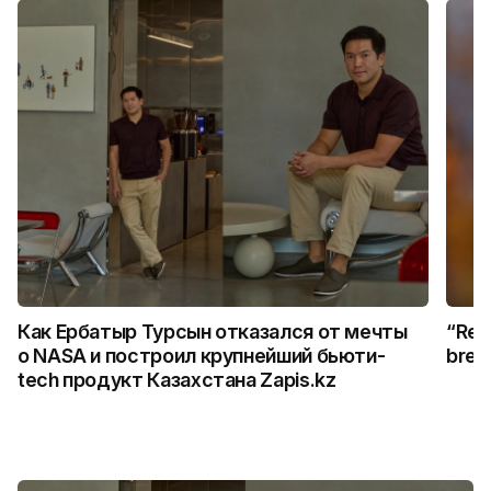
Как Ербатыр Турсын отказался от мечты
“Rem
о NASA и построил крупнейший бьюти-
break
tech продукт Казахстана Zapis.kz