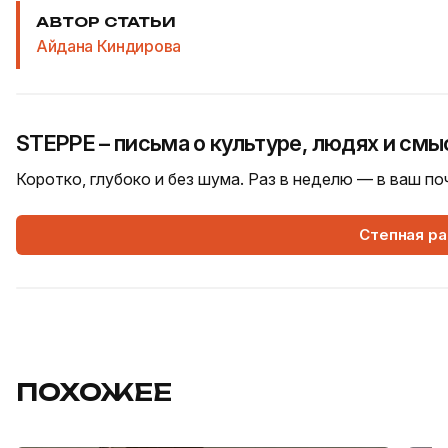
АВТОР СТАТЬИ
Айдана Киндирова
STEPPE – письма о культуре, людях и смы
Коротко, глубоко и без шума. Раз в неделю — в ваш п
Степная р
ПОХОЖЕЕ