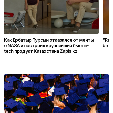
Как Ербатыр Турсын отказался от мечты
“Rem
о NASA и построил крупнейший бьюти-
break
tech продукт Казахстана Zapis.kz