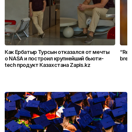
Как Ербатыр Турсын отказался от мечты
“Rem
о NASA и построил крупнейший бьюти-
break
tech продукт Казахстана Zapis.kz