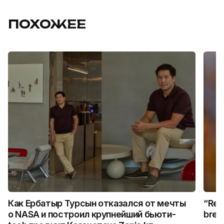
ПОХОЖЕЕ
Как Ербатыр Турсын отказался от мечты
“Rem
о NASA и построил крупнейший бьюти-
break