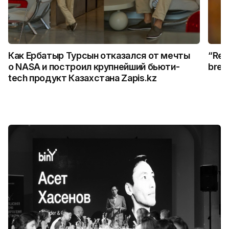
Как Ербатыр Турсын отказался от мечты
“Rem
о NASA и построил крупнейший бьюти-
break
tech продукт Казахстана Zapis.kz