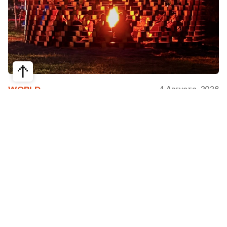
4 Августа, 2026
WORLD
Как современная юрта стала частью
крупнейшего арт-парка Европы
Может ли традиционная юрта стать
современной, не потеряв своей сути? Именно с
этого вопроса началась работа над проектом
Corten Yurt — Anti Yurt архитектурного бюро
Cogarts. Павильон представили на
международном фестивале современной