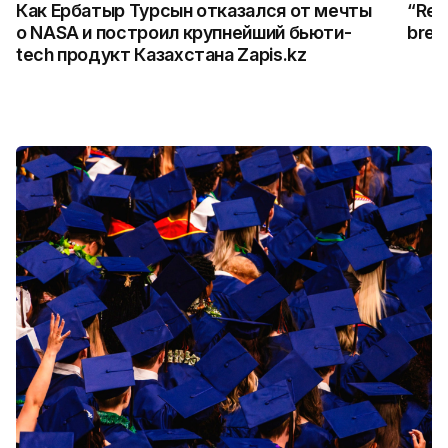
Как Ербатыр Турсын отказался от мечты
“Rem
о NASA и построил крупнейший бьюти-
break
tech продукт Казахстана Zapis.kz